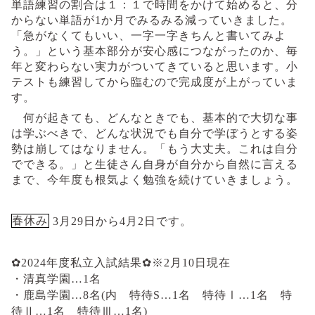
単語練習の割合は１：１で時間をかけて始めると、分
からない単語が
1
か月でみるみる減っていきました。
「急がなくてもいい、一字一字きちんと書いてみよ
う。」という基本部分が安心感につながったのか、毎
年と変わらない実力がついてきていると思います。小
テストも練習してから臨むので完成度が上がっていま
す。
何が起きても、どんなときでも、基本的で大切な事
は学ぶべきで、どんな状況でも自分で学ぼうとする姿
勢は崩してはなりません。「もう大丈夫。これは自分
でできる。」と生徒さん自身が自分から自然に言える
まで、今年度も根気よく勉強を続けていきましょう。
春休み
3
月29日から
4
月
2
日です。
✿
2024
年度私立入試結果
✿※2月10日現在
・清真学園…1名
・鹿島学園…8名
(
内 特待
S
…1名 特待Ⅰ…1名 特
待Ⅱ…
1
名 特待Ⅲ…1名
)