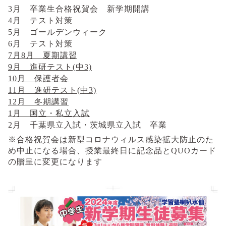
3
月 卒業生合格祝賀会 新学期開講
4
月 テスト対策
5
月 ゴールデンウィーク
6
月 テスト対策
7
月
8
月 夏期講習
9
月 進研テスト
(
中
3)
10
月 保護者会
11
月 進研テスト
(
中
3)
12
月 冬期講習
1
月 国立・私立入試
2
月 千葉県立入試・茨城県立入試 卒業
※合格祝賀会は新型コロナウィルス感染拡大防止のた
め中止になる場合、授業最終日に記念品とQUOカード
の贈呈に変更になります