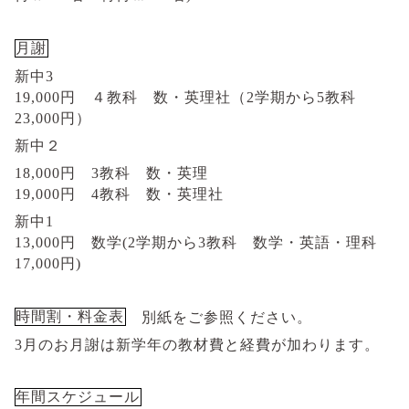
月謝
新中
3
19,000円 ４教科 数・英理社（
2
学期から
5
教科
23,000円）
新中２
18,000円 3教科 数・英理
19,000円
4
教科 数・英理社
新中
1
13,000円 数学
(2
学期から
3
教科 数学・英語・理科
17,000
円
)
時間割・料金表
別紙をご参照ください。
3
月のお月謝は新学年の教材費と経費が加わります。
年間スケジュール