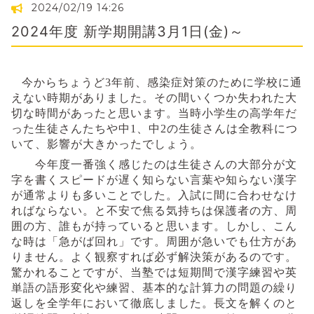
2024/02/19 14:26
2024年度 新学期開講3月1日(金)～
今からちょうど
3
年前、感染症対策のために学校に通
えない時期がありました。その間いくつか失われた大
切な時間があったと思います。当時小学生の高学年だ
った生徒さんたちや中
1
、中
2
の生徒さんは全教科につ
いて、影響が大きかったでしょう。
今年度一番強く感じたのは生徒さんの大部分が文
字を書くスピードが遅く知らない言葉や知らない漢字
が通常よりも多いことでした。入試に間に合わせなけ
ればならない。と不安で焦る気持ちは保護者の方、周
囲の方、誰もが持っていると思います。
しかし、こん
な時は「急がば回れ」です。周囲が急いでも仕方があ
りません。よく観察すれば必ず解決策があるのです。
驚かれることですが、当塾では短期間で漢字練習や英
単語の語形変化や練習、基本的な計算力の問題の繰り
返しを全学年において徹底しました。長文を解くのと