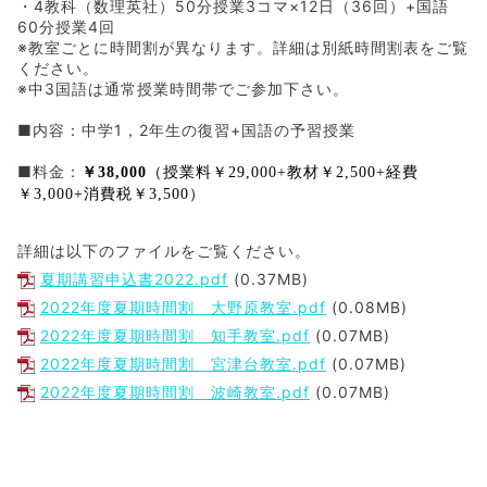
・4教科（数理英社）50分授業3コマ×12日（36回）
+国語
60分授業4回
※教室ごとに時間割が異なります。詳細は別紙時間割表をご覧
ください。
※中3国語は通常授業時間帯でご参加下さい。
■内容：中学1，2年生の復習+国語の予習授業
■料金：
￥
38,000
（授業料￥
29,000+
教材￥
2,500+
経費
￥
3,000+
消費税￥
3,500
）
詳細は以下のファイルをご覧ください。
夏期講習申込書2022.pdf
(0.37MB)
2022年度夏期時間割 大野原教室.pdf
(0.08MB)
2022年度夏期時間割 知手教室.pdf
(0.07MB)
2022年度夏期時間割 宮津台教室.pdf
(0.07MB)
2022年度夏期時間割 波崎教室.pdf
(0.07MB)