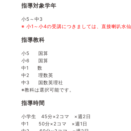
指導対象学年
小5～中3
※ 小1～小4の受講につきましては、直接喇叭水
指導教科
小5
国算
小6
国算
中1
数
中2
理数英
中3
国数英理社
※教科は選択可能です。
指導時間
小学生
45分
×2コマ ×週2日
中1
50
分×2コマ ×週1日